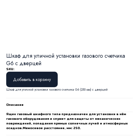
Шкаф для уличной установки газового счетчика
G6 с дверцей
SKU:
Добавить в корзину
Шкаф для уличной установки газового счетчика G6 (250 мм) с дверцей
Описание
Ящик газовый шкафного типа предназначен для установки в нём
газового оборудования и служит для защиты от механических
повреждений, попадания прямых солнечных лучей и атмосферных
осадков.Межосевое расстояние, мм: 250.